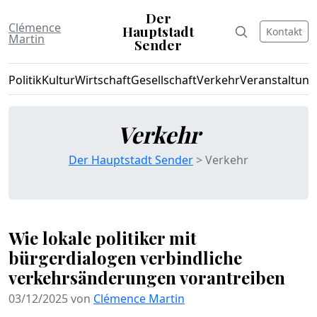
Der
Clémence
Hauptstadt
Kontakt
Martin
Sender
Politik
Kultur
Wirtschaft
Gesellschaft
Verkehr
Veranstaltun
Verkehr
Der Hauptstadt Sender
> Verkehr
Wie lokale politiker mit
bürgerdialogen verbindliche
verkehrsänderungen vorantreiben
03/12/2025 von
Clémence Martin