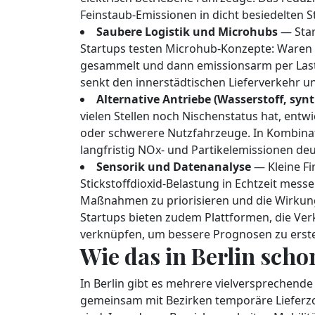
Feinstaub-Emissionen in dicht besiedelten St
Saubere Logistik und Microhubs
— Star
Startups testen Microhub-Konzepte: Waren w
gesammelt und dann emissionsarm per Laste
senkt den innerstädtischen Lieferverkehr un
Alternative Antriebe (Wasserstoff, synt
vielen Stellen noch Nischenstatus hat, entw
oder schwerere Nutzfahrzeuge. In Kombina
langfristig NOx- und Partikelemissionen deu
Sensorik und Datenanalyse
— Kleine Fi
Stickstoffdioxid-Belastung in Echtzeit messe
Maßnahmen zu priorisieren und die Wirku
Startups bieten zudem Plattformen, die V
verknüpfen, um bessere Prognosen zu erste
Wie das in Berlin scho
In Berlin gibt es mehrere vielversprechende 
gemeinsam mit Bezirken temporäre Lieferzo