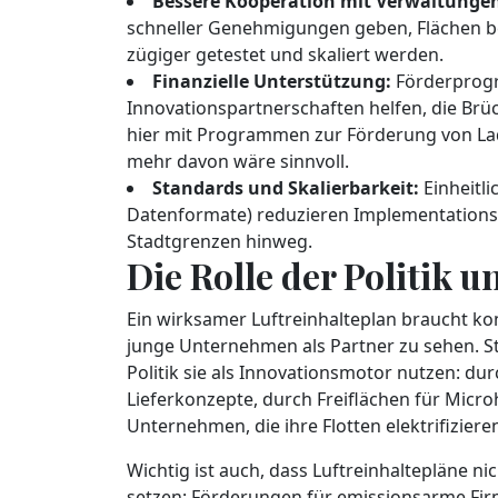
Bessere Kooperation mit Verwaltunge
schneller Genehmigungen geben, Flächen b
zügiger getestet und skaliert werden.
Finanzielle Unterstützung:
Förderprogr
Innovationspartnerschaften helfen, die Brüc
hier mit Programmen zur Förderung von Lade
mehr davon wäre sinnvoll.
Standards und Skalierbarkeit:
Einheitli
Datenformate) reduzieren Implementationsk
Stadtgrenzen hinweg.
Die Rolle der Politik 
Ein wirksamer Luftreinhalteplan braucht kon
junge Unternehmen als Partner zu sehen. Sta
Politik sie als Innovationsmotor nutzen: d
Lieferkonzepte, durch Freiflächen für Micro
Unternehmen, die ihre Flotten elektrifiziere
Wichtig ist auch, dass Luftreinhaltepläne ni
setzen: Förderungen für emissionsarme Fir