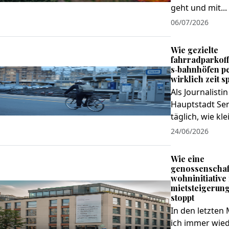
geht und mit...
06/07/2026
Wie gezielte
fahrradparkof
s‑bahnhöfen p
wirklich zeit s
Als Journalistin
Hauptstadt Sen
täglich, wie klei
24/06/2026
Wie eine
genossenschaf
wohninitiative 
mietsteigerung
stoppt
In den letzten
ich immer wied