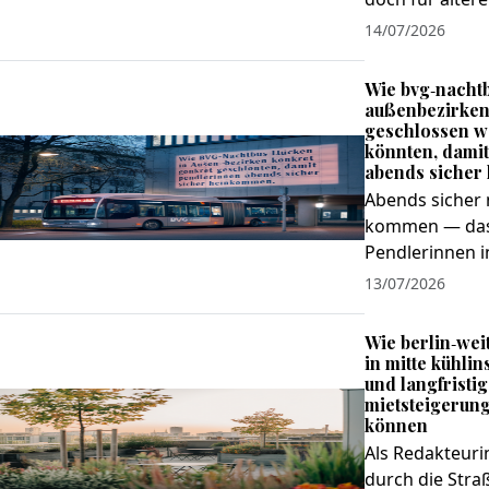
14/07/2026
Wie bvg‑nachtb
außenbezirken
geschlossen 
könnten, dami
abends siche
Abends sicher
kommen — das i
Pendlerinnen in
13/07/2026
Wie berlin‑wei
in mitte kühlin
und langfristig
mietsteigerun
können
Als Redakteurin
durch die Stra