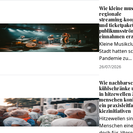
Wie kleine mus
regionale
streaming‑koo
und ticketpake
publikumsströ
einnahmen erz
Kleine Musikcl
Stadt hatten s
Pandemie zu...
26/07/2026
Wie nachbarsc
kühlschränke 
in hitzewellen 
menschen konk
ein praxisleitf
kiezinitiativen
Hitzewellen sin
Menschen eine
doch für ältere.