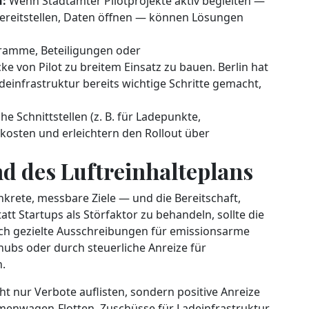
n:
Wenn Stadtämter Pilotprojekte aktiv begleiten —
ereitstellen, Daten öffnen — können Lösungen
amme, Beteiligungen oder
ke von Pilot zu breitem Einsatz zu bauen. Berlin hat
infrastruktur bereits wichtige Schritte gemacht,
che Schnittstellen (z. B. für Ladepunkte,
osten und erleichtern den Rollout über
und des Luftreinhalteplans
krete, messbare Ziele — und die Bereitschaft,
tt Startups als Störfaktor zu behandeln, sollte die
urch gezielte Ausschreibungen für emissionsarme
hubs oder durch steuerliche Anreize für
n.
cht nur Verbote auflisten, sondern positive Anreize
menwagen-Flotten, Zuschüsse für Ladeinfrastruktur