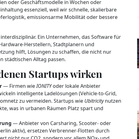
gien oder Geschäftsmodelle in Wochen oder
haltung essenziell, weil wir schnelle, skalierbare
ferlogistik, emissionsarme Mobilität oder bessere
 interdisziplinär. Ein Unternehmen, das Software für
 Hardware-Herstellern, Stadtplanern und
zung hilft, Lösungen zu schaffen, die nicht nur
n städtischen Alltag passen.
 denen Startups wirken
r
— Firmen wie
IONITY
oder lokale Anbieter
wickeln intelligente Ladelösungen (Vehicle-to-Grid,
tromnetz zu vermeiden. Startups wie
Ubitricity
nutzen
kte, was in urbanen Räumen Platz spart und
erung
— Anbieter von Carsharing, Scooter- oder
Berlin aktiv), ersetzen Verbrenner-Flotten durch
iert nicht nur CO2, sondern vor allem NOx- und