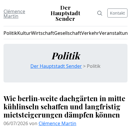
Der
Clémence
Hauptstadt
Kontakt
Martin
Sender
Politik
Kultur
Wirtschaft
Gesellschaft
Verkehr
Veranstaltun
Politik
Der Hauptstadt Sender
> Politik
Wie berlin‑weite dachgärten in mitte
kühlinseln schaffen und langfristig
mietsteigerungen dämpfen können
06/07/2026 von
Clémence Martin