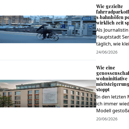
Wie gezielte
fahrradparkof
s‑bahnhöfen p
wirklich zeit s
Als Journalistin
Hauptstadt Sen
täglich, wie klei
24/06/2026
Wie eine
genossenschaf
wohninitiative 
mietsteigerung
stoppt
In den letzten
ich immer wied
Modell gestoße
20/06/2026