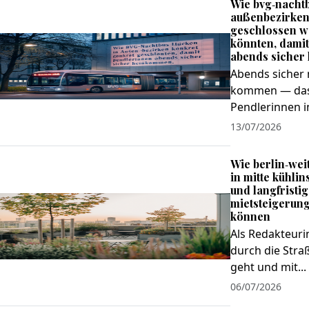
Wie bvg‑nachtb
außenbezirken
geschlossen 
könnten, dami
abends siche
Abends sicher
kommen — das i
Pendlerinnen in
13/07/2026
Wie berlin‑wei
in mitte kühlin
und langfristig
mietsteigerun
können
Als Redakteurin
durch die Stra
geht und mit...
06/07/2026