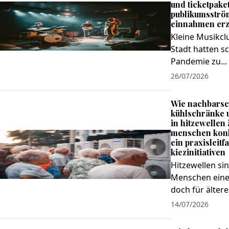
und ticketpake
publikumsströ
einnahmen erz
Kleine Musikcl
Stadt hatten s
Pandemie zu...
26/07/2026
Wie nachbarsc
kühlschränke 
in hitzewellen 
menschen konk
ein praxisleitf
kiezinitiativen
Hitzewellen sin
Menschen eine
doch für ältere.
14/07/2026