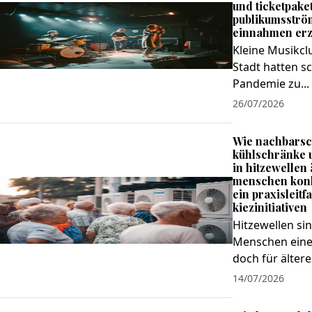
und ticketpake
publikumsströ
einnahmen erz
Kleine Musikcl
Stadt hatten s
Pandemie zu...
26/07/2026
Wie nachbarsc
kühlschränke 
in hitzewellen 
menschen konk
ein praxisleitf
kiezinitiativen
Hitzewellen sin
Menschen eine
doch für ältere.
14/07/2026