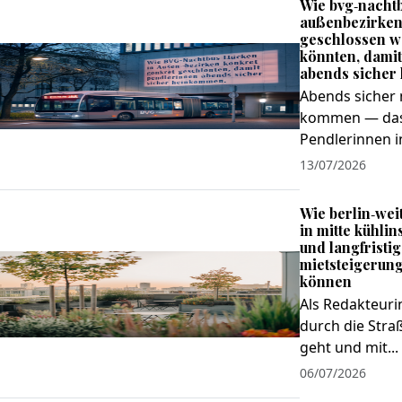
Wie bvg‑nachtb
außenbezirken
geschlossen 
könnten, dami
abends siche
Abends sicher
kommen — das i
Pendlerinnen in
13/07/2026
Wie berlin‑wei
in mitte kühlin
und langfristig
mietsteigerun
können
Als Redakteurin
durch die Stra
geht und mit...
06/07/2026