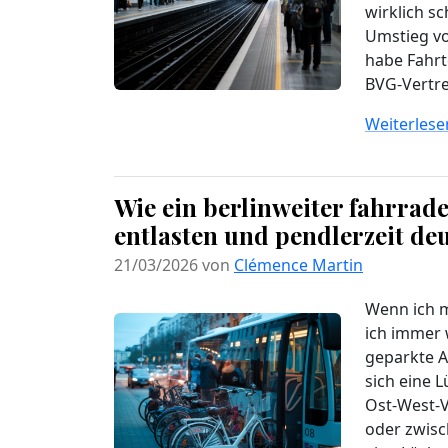
wirklich sc
Umstieg vo
habe Fahrt
BVG-Vertre
Weiterlesen
Wie ein berlinweiter fahrra
entlasten und pendlerzeit de
21/03/2026 von
Clémence Martin
Wenn ich m
ich immer w
geparkte A
sich eine 
Ost‑West‑V
oder zwisc