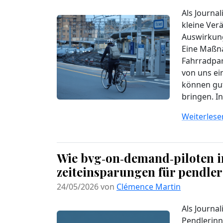
Als Journal
kleine Ve
Auswirkung
Eine Maßna
Fahrradpar
von uns ei
können gut
bringen. In
Weiterlesen
Wie bvg‑on‑demand‑piloten i
zeiteinsparungen für pendle
24/05/2026 von
Clémence Martin
Als Journal
Pendlerin