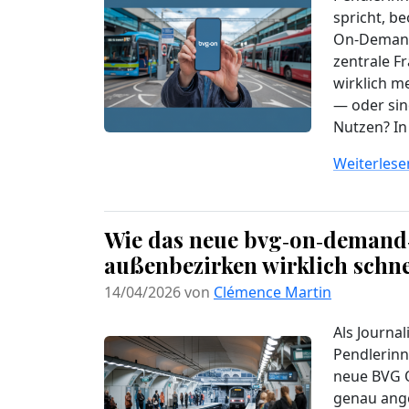
spricht, b
On‑Demand‑
zentrale F
wirklich m
— oder sin
Nutzen? In 
Weiterlesen
Wie das neue bvg‑on‑demand
außenbezirken wirklich schn
14/04/2026 von
Clémence Martin
Als Journal
Pendlerinn
neue BVG 
genau ange