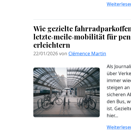
Weiterlesen
Wie gezielte fahrradparkoffe
letzte‑meile‑mobilität für pe
erleichtern
22/01/2026 von
Clémence Martin
Als Journal
über Verke
immer wied
steigen an
sicheren Ab
den Bus, we
ist. Gezie
hier...
Weiterlesen