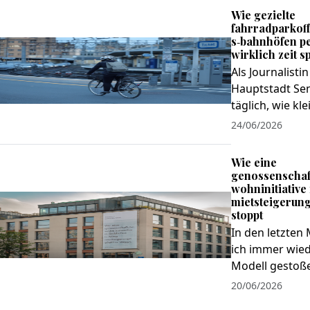
Wie gezielte
fahrradparkof
s‑bahnhöfen p
wirklich zeit s
Als Journalistin
Hauptstadt Sen
täglich, wie klei
24/06/2026
Wie eine
genossenschaf
wohninitiative 
mietsteigerung
stoppt
In den letzten
ich immer wied
Modell gestoße
20/06/2026