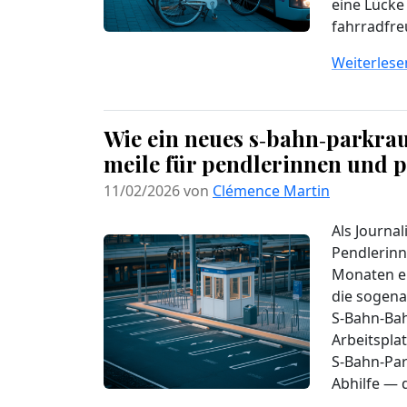
eine Lücke
fahrradfre
Weiterlesen
Wie ein neues s‑bahn‑parkra
meile für pendlerinnen und pe
11/02/2026 von
Clémence Martin
Als Journal
Pendlerinn
Monaten ei
die sogena
S‑Bahn‑Bah
Arbeitspla
S‑Bahn‑Par
Abhilfe — 