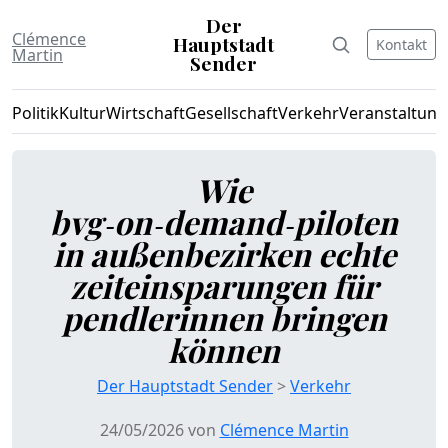
Der
Clémence
Hauptstadt
Kontakt
Martin
Sender
Politik
Kultur
Wirtschaft
Gesellschaft
Verkehr
Veranstaltun
Wie
bvg‑on‑demand‑piloten
in außenbezirken echte
zeiteinsparungen für
pendlerinnen bringen
können
Der Hauptstadt Sender
>
Verkehr
24/05/2026 von
Clémence Martin