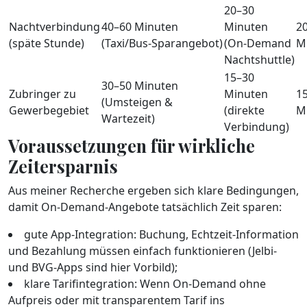
20–30
Nachtverbindung
40–60 Minuten
Minuten
2
(späte Stunde)
(Taxi/Bus‑Sparangebot)
(On‑Demand
M
Nachtshuttle)
15–30
30–50 Minuten
Zubringer zu
Minuten
1
(Umsteigen &
Gewerbegebiet
(direkte
M
Wartezeit)
Verbindung)
Voraussetzungen für wirkliche
Zeitersparnis
Aus meiner Recherche ergeben sich klare Bedingungen,
damit On‑Demand-Angebote tatsächlich Zeit sparen:
gute App‑Integration: Buchung, Echtzeit‑Information
und Bezahlung müssen einfach funktionieren (Jelbi‑
und BVG‑Apps sind hier Vorbild);
klare Tarifintegration: Wenn On‑Demand ohne
Aufpreis oder mit transparentem Tarif ins