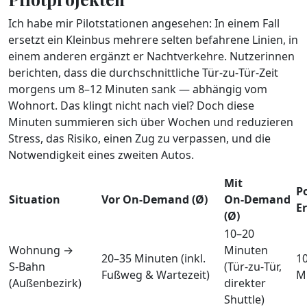
Ich habe mir Pilotstationen angesehen: In einem Fall
ersetzt ein Kleinbus mehrere selten befahrene Linien, in
einem anderen ergänzt er Nachtverkehre. Nutzerinnen
berichten, dass die durchschnittliche Tür‑zu‑Tür‑Zeit
morgens um 8–12 Minuten sank — abhängig vom
Wohnort. Das klingt nicht nach viel? Doch diese
Minuten summieren sich über Wochen und reduzieren
Stress, das Risiko, einen Zug zu verpassen, und die
Notwendigkeit eines zweiten Autos.
Mit
Po
Situation
Vor On‑Demand (Ø)
On‑Demand
E
(Ø)
10–20
Wohnung →
Minuten
20–35 Minuten (inkl.
1
S‑Bahn
(Tür‑zu‑Tür,
Fußweg & Wartezeit)
M
(Außenbezirk)
direkter
Shuttle)